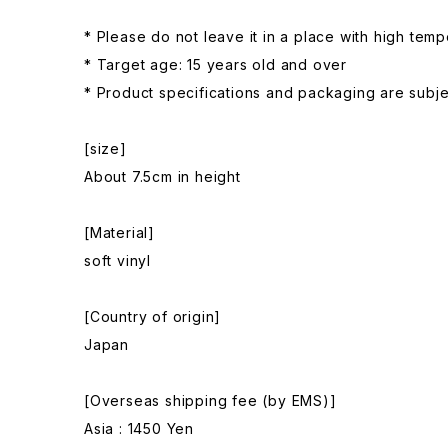
* Please do not leave it in a place with high temp
* Target age: 15 years old and over
* Product specifications and packaging are subje
[size]
About 7.5cm in height
[Material]
soft vinyl
[Country of origin]
Japan
[Overseas shipping fee (by EMS)]
Asia : 1450 Yen