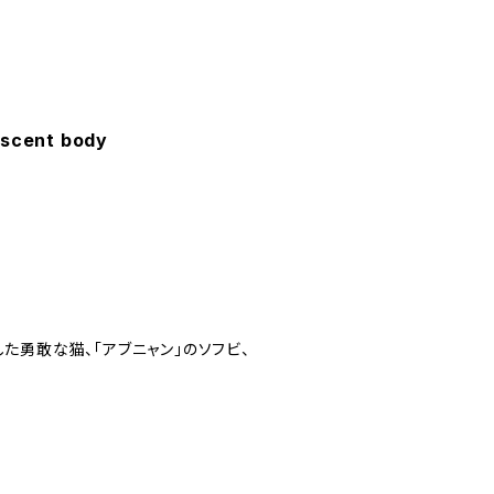
cent body
た勇敢な猫、「アブニャン」のソフビ、
。