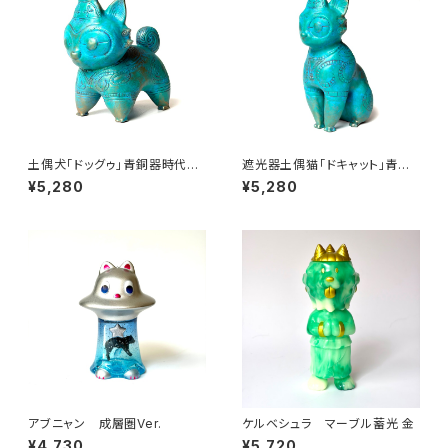
土偶犬「ドッグゥ」青銅器時代Ve
遮光器土偶猫「ドキャット」青銅
r.
器時代Ver.
¥5,280
¥5,280
アブニャン 成層圏Ver.
ケルベシュラ マーブル蓄光 金
¥4,730
¥5,720